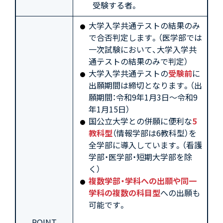
受験する者。
大学入学共通テストの結果のみ
で合否判定します。（医学部では
一次試験において、大学入学共
通テストの結果のみで判定）
大学入学共通テストの
受験前
に
出願期間は締切となります。（出
願期間：令和9年1月3日～令和9
年1月15日）
国公立大学との併願に便利な
5
教科型
（情報学部は6教科型）を
全学部に導入しています。（看護
学部・医学部・短期大学部を除
く）
複数学部・学科への出願や同一
学科の複数の科目型
への出願も
可能です。
POINT