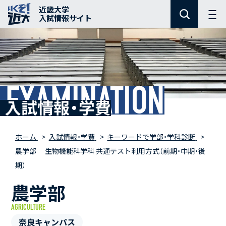
近畿大学
入試情報サイト
EXAMINATION
入試情報・学費
ホーム
入試情報・学費
キーワードで学部・学科診断
農学部 生物機能科学科 共通テスト利用方式（前期・中期・後
期）
農学部
AGRICULTURE
奈良キャンパス