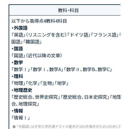
教科・科目
以下から高得点4教科4科目
・外国語
「英語」（リスニングを含む）「ドイツ語」「フランス語」「中
国語」「韓国語」
・国語
「国語」（近代以降の文章）
・数学
「数学Ⅰ」「数学Ⅰ、数学A」「数学Ⅱ、数学B、数学C」
・理科
「物理」「化学」「生物」「地学」
・地理歴史
「歴史総合、世界史探究」「歴史総合、日本史探究」「地理総
合、地理探究」
・情報
「情報Ⅰ」
「外国語」は大学入学共通テストの配点が200点満点のため100点に換算