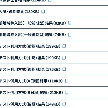
入試・後期結果（180KB）
部地域枠入試（一般前期型）結果（82KB）
部地域枠入試（一般後期型）結果（74KB）
テスト利用方式（前期）結果（199KB）
テスト利用方式（中期）結果（190KB）
テスト利用方式（後期）結果（175KB）
テスト併用方式（A日程）結果（110KB）
テスト併用方式（B日程）結果（213KB）
テスト併用方式（後期）結果（149KB）