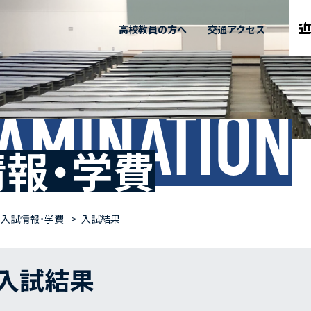
高校教員の方へ
交通アクセス
AMINATION
報・学費
入試情報・学費
入試結果
入試結果