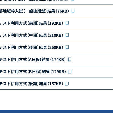
部地域枠入試（一般後期型）結果（76KB）
テスト利用方式（前期）結果（192KB）
テスト利用方式（中期）結果（210KB）
テスト利用方式（後期）結果（260KB）
テスト併用方式（A日程）結果（174KB）
テスト併用方式（B日程）結果（129KB）
テスト併用方式（後期）結果（157KB）