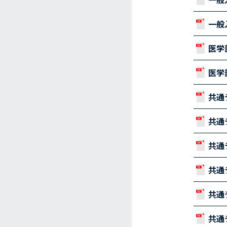
一般
医学
医学
共通
共通
共通
共通
共通
共通