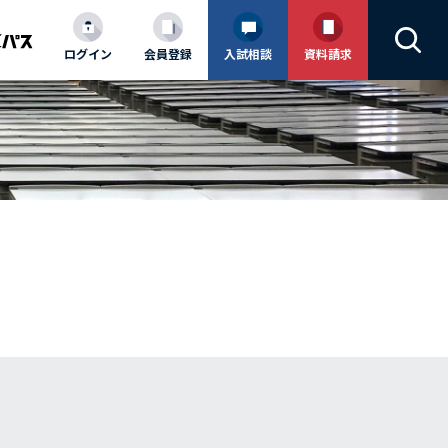
ログイン
会員登録
入試相談
資料請求