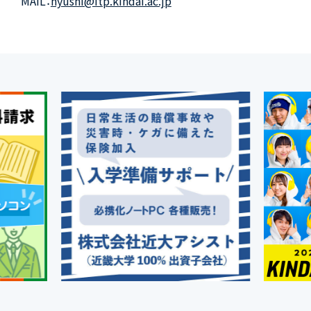
MAIL：
nyushi@itp.kindai.ac.jp