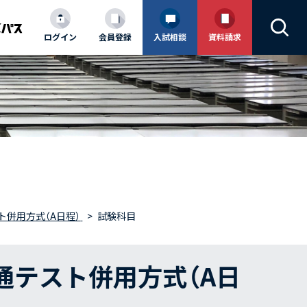
ログイン
会員登録
入試相談
資料請求
ト併用方式（A日程）
試験科目
通テスト併用方式（A日