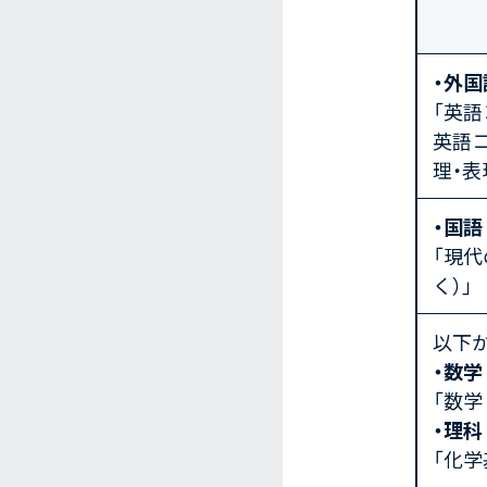
・外国
「英
英語コ
理・表
・国語
「現代
く）」
以下
・数学
「数学
・理科
「化学