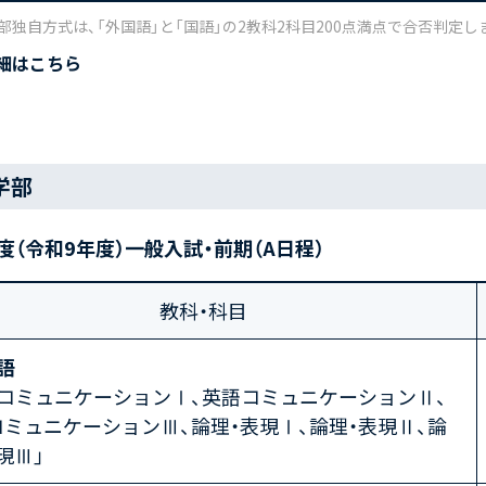
部独自方式は、「外国語」と「国語」の2教科2科目200点満点で合否判定し
細はこちら
学部
年度（令和9年度）一般入試・前期（A日程）
教科・科目
語
語コミュニケーションⅠ、英語コミュニケーションⅡ、
ミュニケーションⅢ、論理・表現Ⅰ、論理・表現Ⅱ、論
現Ⅲ」