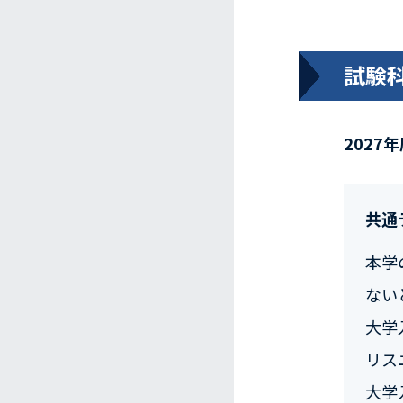
試験
2027
共通
本学
ない
大学
リス
大学