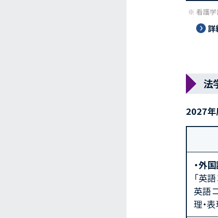
看護学
詳
法
2027
・外国
「英
英語コ
理・表