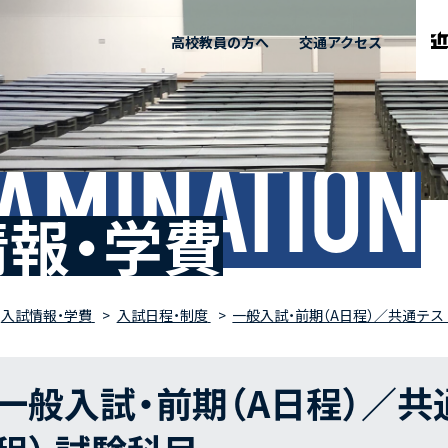
高校教員の方へ
交通アクセス
AMINATION
報・学費
入試情報・学費
入試日程・制度
一般入試・前期（A日程）／共通テス
一般入試・前期（A日程）／共