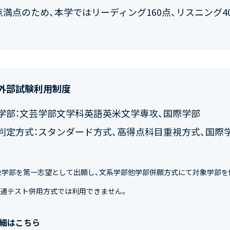
0点満点のため、本学ではリーディング160点、リスニング4
外部試験利用制度
学部：文芸学部文学科英語英米文学専攻、国際学部
判定方式：スタンダード方式、高得点科目重視方式、国際
象学部を第一志望として出願し、文系学部他学部併願方式にて対象学部を
共通テスト併用方式では利用できません。
細はこちら