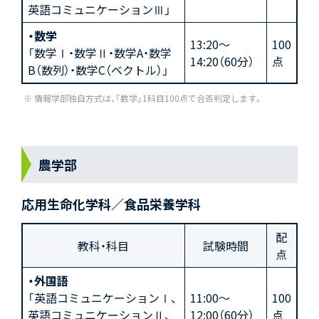
英語コミュニケーションⅢ」
・数学
13:20～
100
「数学Ⅰ・数学Ⅱ・数学A・数学
14:20（60分）
点
B（数列）・数学C（ベクトル）」
情報学部独自方式は、「数学」1科目100点で合否判定します。
農学部
応用生命化学科／食品栄養学科
配
教科・科目
試験時間
点
・外国語
「英語コミュニケーションⅠ、
11:00～
100
英語コミュニケーションⅡ、
12:00（60分）
点