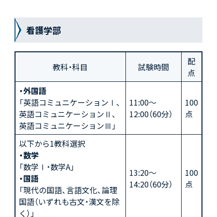
看護学部
配
教科・科目
試験時間
点
・外国語
「英語コミュニケーションⅠ、
11:00～
100
英語コミュニケーションⅡ、
12:00（60分）
点
英語コミュニケーションⅢ」
以下から1教科選択
・数学
「数学Ⅰ・数学A」
13:20～
100
・国語
14:20（60分）
点
「現代の国語、言語文化、論理
国語（いずれも古文・漢文を除
く）」