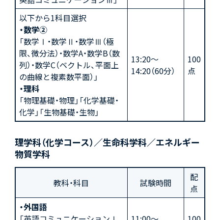
以下から1科目選択
・数学②
「数学Ⅰ・数学Ⅱ・数学Ⅲ（極
限、微分法）・数学A・数学B（数
13:20～
100
列）・数学C（ベクトル、平面上
14:20（60分）
点
の曲線と複素数平面）」
・理科
「物理基礎・物理」「化学基礎・
化学」「生物基礎・生物」
理学科（化学コース）／生命科学科／エネルギー
物質学科
配
教科・科目
試験時間
点
・外国語
「英語コミュニケーションⅠ、
11:00～
100