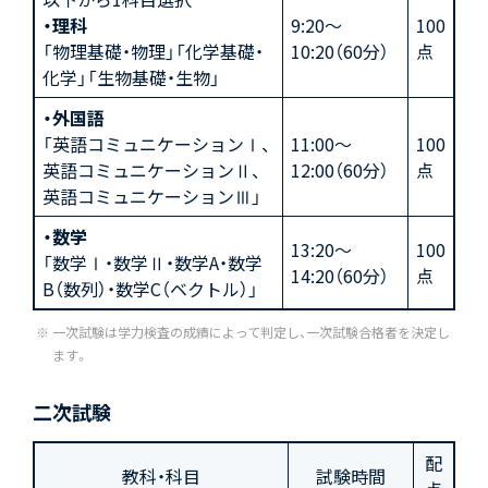
・理科
9:20〜
100
「物理基礎・物理」「化学基礎・
10:20（60分）
点
化学」「生物基礎・生物」
・外国語
「英語コミュニケーションⅠ、
11:00～
100
英語コミュニケーションⅡ、
12:00（60分）
点
英語コミュニケーションⅢ」
・数学
13:20〜
100
「数学Ⅰ・数学Ⅱ・数学A・数学
14:20（60分）
点
B（数列）・数学C（ベクトル）」
一次試験は学力検査の成績によって判定し、一次試験合格者を決定し
ます。
二次試験
配
教科・科目
試験時間