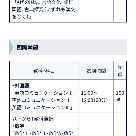
「現代の国語、言語文化、論理
国語、古典探究（いずれも漢文
を除く）」
国際学部
配
教科・科目
試験時間
点
・外国語
「英語コミュニケーションⅠ、
11:00～
100
英語コミュニケーションⅡ、
12:00（60分）
点
英語コミュニケーションⅢ」
以下から1教科選択
・数学
「数学Ⅰ・数学Ⅱ・数学A・数学