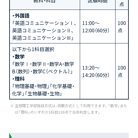
教科・科目
試験時間
点
・外国語
「英語コミュニケーションⅠ、
11:00～
100
英語コミュニケーションⅡ、
12:00（60分）
点
英語コミュニケーションⅢ」
以下から1科目選択
・数学
「数学Ⅰ・数学Ⅱ・数学A・数学
13:20～
100
B（数列）・数学C（ベクトル）」
14:20（60分）
点
・理科
「物理基礎・物理」「化学基礎・
化学」「生物基礎・生物」
生物理工学部独自方式は、併願方式として利用できます。「数学」また
は「理科」のいずれか1科目100点で合否判定します。