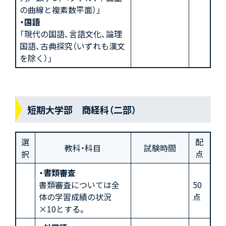
の曲線と複素数平面）」
・国語
「現代の国語、言語文化、論理
国語、古典探究（いずれも漢文
を除く）」
短期大学部 商経科（二部）
選
配
教科・科目
試験時間
択
点
・書類審査
書類審査については全
50
体の学習成績の状況
点
×10とする。