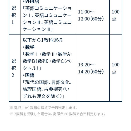
・外国語
選
「英語コミュニケーショ
11:00～
100
択
ンⅠ、英語コミュニケー
12:00（60分）
点
1
ションⅡ、英語コミュニ
ケーションⅢ」
以下から1教科選択
・数学
「数学Ⅰ・数学Ⅱ・数学A・
選
数学B（数列）・数学C（ベ
13:20～
100
択
クトル）」
14:20（60分）
点
2
・国語
「現代の国語、言語文化、
論理国語、古典探究（い
ずれも漢文を除く）」
選択した1教科の得点で合否判定します。
2教科を受験した場合は、高得点の1教科で合否判定します。