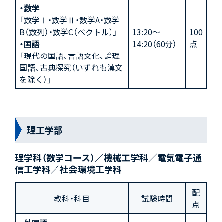
・数学
「数学Ⅰ・数学Ⅱ・数学A・数学
B（数列）・数学C（ベクトル）」
13:20～
100
・国語
14:20（60分）
点
「現代の国語、言語文化、論理
国語、古典探究（いずれも漢文
を除く）」
理工学部
理学科（数学コース）／機械工学科／電気電子通
信工学科／社会環境工学科
配
教科・科目
試験時間
点