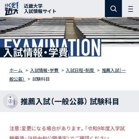
近畿大学
入試情報サイト
EXAMINATION
入試情報・学費
ホーム
入試情報・学費
入試日程・制度
推薦入試（一
般公募）
試験科目
推薦入試（一般公募） 試験科目
注意：変更になる場合があります。「令和9年度入学試
験要項」（9月中旬公開予定）でご確認ください。