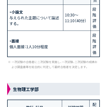
点
段
・小論文
10:30～
階
与えられた主題について論述
11:10（40分）
評
する。
価
段
・面接
階
個人面接：1人10分程度
評
価
一次試験の合格者に二次試験を実施し、一次試験、二次試験の成績お
よび調査書等を総合的に判定して最終合格者を決定します。
生物理工学部
配