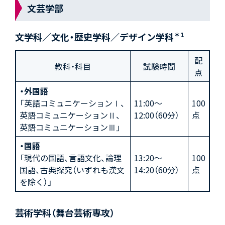
文芸学部
＊1
文学科／文化・歴史学科／デザイン学科
配
教科・科目
試験時間
点
・外国語
「英語コミュニケーションⅠ、
11:00～
100
英語コミュニケーションⅡ、
12:00（60分）
点
英語コミュニケーションⅢ」
・国語
「現代の国語、言語文化、論理
13:20～
100
国語、古典探究（いずれも漢文
14:20（60分）
点
を除く）」
芸術学科（舞台芸術専攻）