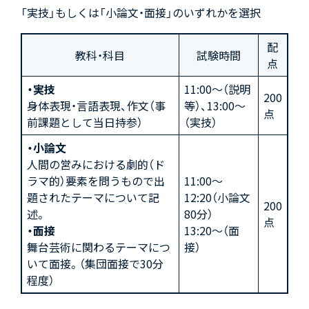
「実技」もしくは「小論文・面接」のいずれかを選択
配
教科・科目
試験時間
点
・実技
11:00〜（説明
200
身体表現・言語表現、作文（事
等）、13:00〜
点
前課題として当日持参）
（実技）
・小論文
人間の営みにおける劇的（ド
ラマ的）要素を問うもので出
11:00～
題されたテーマについて記
12:20（小論文
200
述。
80分）
点
・面接
13:20～（面
舞台芸術に関わるテーマにつ
接）
いて面接。（集団面接で30分
程度）