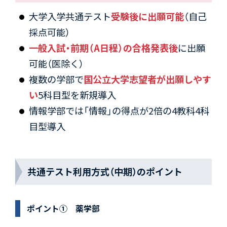
大学入学共通テスト
受験後に出願可能
（自己
採点可能）
一般入試・前期（A日程）の合格発表後
に出願
可能（医除く）
複数の学部で
国公立大学志望者が出願しやす
い
5科目型を新規導入
情報学部では「情報」の得点が2倍の4教科4科
目型導入
共通テスト利用方式（中期）のポイント
ポイント① 薬学部