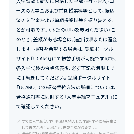
入学試験で新たに合格した学部・学科・専攻・コ
ースの入学金および前期授業料等として、振込
済の入学金および前期授業料等を振り替えるこ
とが可能です。（
下記の①②を参照ください
）こ
のとき、差額がある場合は、追加徴収または返金
します。振替を希望する場合は、受験ポータル
サイト「UCARO」にて振替手続が可能ですので、
各入学試験の合格発表後、必ず下記の期限まで
に手続きしてください。受験ポータルサイト
「UCARO」での振替手続方法の詳細については、
合格通知書に同封する「入学手続マニュアル」に
て確認してください。
すでに入学金（入学申込金）を納入した学部・学科に特待生と
して再度合格した場合も、振替手続が必要です。
総合型選抜（看護学部を除く）で合格した場合も、振替手続が