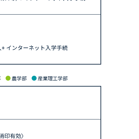
+ インターネット入学手続
部
農学部
産業理工学部
〈消印有効〉