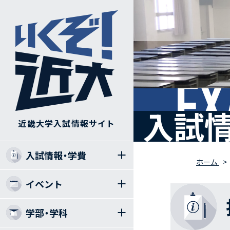
EX
入試情
近畿大学入試情報サイト
入試情報・学費
ホーム
イベント
学部・学科