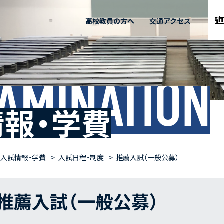
高校教員の方へ
交通アクセス
AMINATION
報・学費
入試情報・学費
入試日程・制度
推薦入試（一般公募）
推薦入試（一般公募）