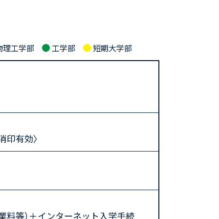
物理工学部
工学部
短期大学部
〈消印有効〉
業料等）＋インターネット入学手続