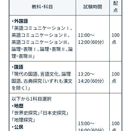
配
教科・科目
試験時間
点
・外国語
「英語コミュニケーションⅠ、
英語コミュニケーションⅡ、
11:00～
100
英語コミュニケーションⅢ、
12:00（60分）
点
論理・表現Ⅰ、論理・表現Ⅱ、論
理・表現Ⅲ」
・国語
「現代の国語、言語文化、論理
13:20～
100
国語、古典探究（いずれも漢文
14:20（60分）
点
を除く）」
以下から1科目選択
・地歴
「世界史探究」「日本史探究」
「地理探究」
15:00〜
100
・公民
16:00（60分）
点