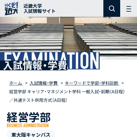
近畿大学
入試情報サイト
EXAMINATION
入試情報・学費
ホーム
入試情報・学費
キーワードで学部・学科診断
経営学部 キャリア・マネジメント学科 一般入試・前期（A日程）
／共通テスト併用方式（A日程）
経営学部
BUSINESS ADMINISTRATION
東大阪キャンパス