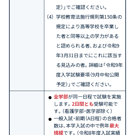
定）」でご確認ください。
学校教育法施行規則第150条の
規定により高等学校を卒業し
た者と同等以上の学力がある
と認められる者、および令和9
年3月31日までにこれに該当す
る見込みの者。詳細は「令和9年
度入学試験要項（9月中旬公開
予定）」でご確認ください。
全学部
が同一日程で試験を実施
します。
2日間とも
受験可能で
す。（看護学部・医学部除く）
一般入試・前期（A日程）の合格者
数は、本学入試の中で例年
最大
規模
です。（令和8年度入試実績