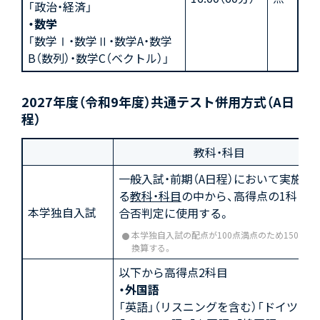
「政治・経済」
・数学
「数学Ⅰ・数学Ⅱ・数学A・数学
B（数列）・数学C（ベクトル）」
2027年度（令和9年度）共通テスト併用方式（A日
程）
教科・科目
一般入試・前期（A日程）において実施す
る
教科・科目
の中から、高得点の1科目を
本学独自入試
合否判定に使用する。
本学独自入試の配点が100点満点のため150点に
換算する。
以下から高得点2科目
・外国語
「英語」（リスニングを含む）「ドイツ語」